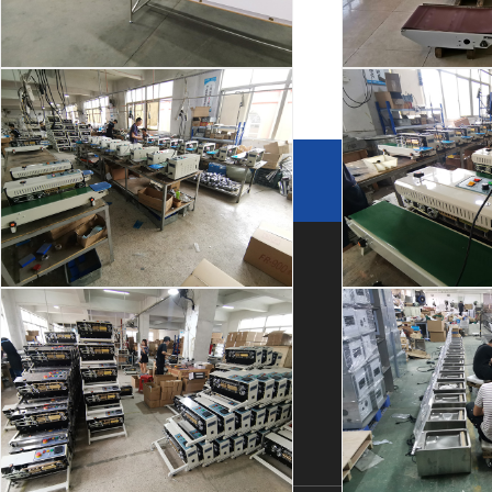
热收缩包装速度和包装效果有紧密的关系
购买机械产品时，质量和服务同等重要。这是每个认识我
厂房车间
厂房
他们说的话。不要说价格多低，也不要跟我说哪个机械设备..
友情链接
链接申请 +
关于我们
产品中心
快速链接
封口机生产
封口
公司简介
自动封箱机
应用案例
厂房设备
自动开箱机
星空(中国)
荣誉资质
自动打包机
星空(中国)
合作伙伴
查看更多>>
常见问题