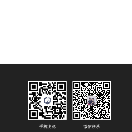
手机浏览
微信联系