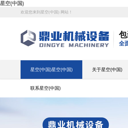
星空(中国)
欢迎您来到星空(中国) 网站！
包
全
星空(中国)星空(中国)
关于星空(中国)
联系星空(中国)