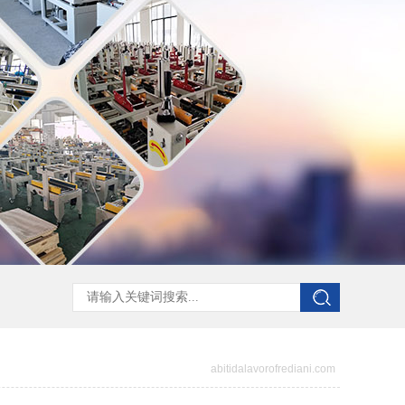
abitidalavorofrediani.com