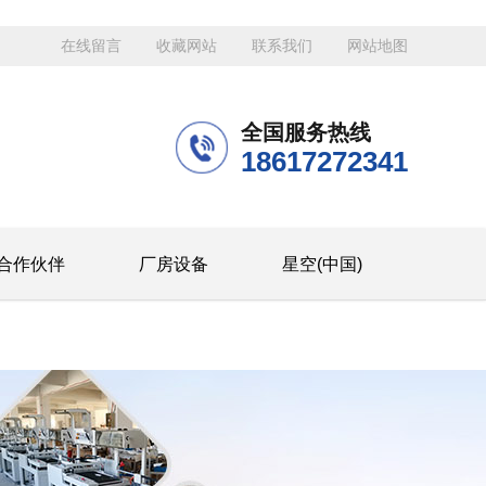
在线留言
收藏网站
联系我们
网站地图
全国服务热线
18617272341
合作伙伴
厂房设备
星空(中国)