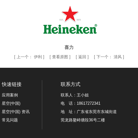
喜力
[
上一个：
伊利
] [
查看原图
] [
返回
] [
下一个：
清风
]
快速链接
联系方式
应用案例
联系人：王小姐
星空(中国)
电 话：18617272341
星空(中国) 资讯
地 址：广东省东莞市东城街道
常见问题
莞龙路鳌峙塘段36号二楼