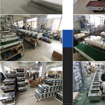
热收缩包装速度和包装效果有紧密的关系
购买机械产品时，质量和服务同等重要。这是每个认识我
厂房车间
厂房
他们说的话。不要说价格多低，也不要跟我说哪个机械设备..
友情链接
链接申请 +
关于我们
产品中心
快速链接
封口机生产
封口
公司简介
自动封箱机
应用案例
厂房设备
自动开箱机
星空(中国)
荣誉资质
自动打包机
星空(中国)
合作伙伴
查看更多>>
常见问题