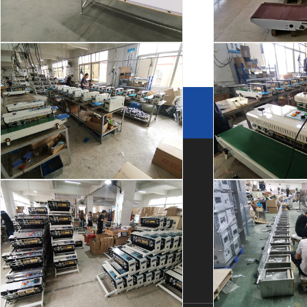
热收缩包装速度和包装效果有紧密的关系
购买机械产品时，质量和服务同等重要。这是每个认识我
厂房车间
厂房
他们说的话。不要说价格多低，也不要跟我说哪个机械设备..
友情链接
链接申请 +
关于我们
产品中心
快速链接
封口机生产
封口
公司简介
自动封箱机
应用案例
厂房设备
自动开箱机
星空(中国)
荣誉资质
自动打包机
星空(中国)
合作伙伴
查看更多>>
常见问题