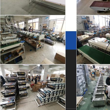
热收缩包装速度和包装效果有紧密的关系
购买机械产品时，质量和服务同等重要。这是每个认识我
厂房车间
厂房
他们说的话。不要说价格多低，也不要跟我说哪个机械设备..
友情链接
链接申请 +
关于我们
产品中心
快速链接
封口机生产
封口
公司简介
自动封箱机
应用案例
厂房设备
自动开箱机
星空(中国)
荣誉资质
自动打包机
星空(中国)
合作伙伴
查看更多>>
常见问题