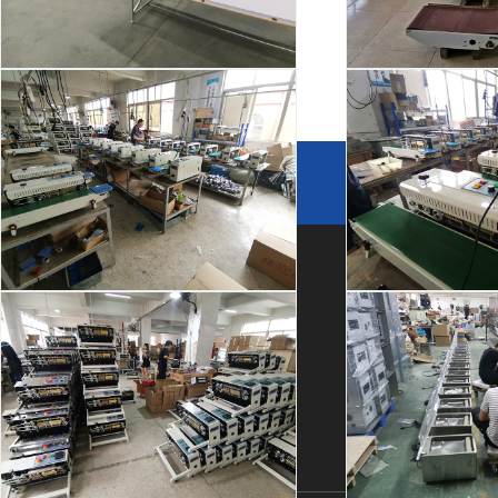
热收缩包装速度和包装效果有紧密的关系
购买机械产品时，质量和服务同等重要。这是每个认识我
厂房车间
厂房
他们说的话。不要说价格多低，也不要跟我说哪个机械设备..
友情链接
链接申请 +
关于我们
产品中心
快速链接
封口机生产
封口
公司简介
自动封箱机
应用案例
厂房设备
自动开箱机
星空(中国)
荣誉资质
自动打包机
星空(中国)
合作伙伴
查看更多>>
常见问题