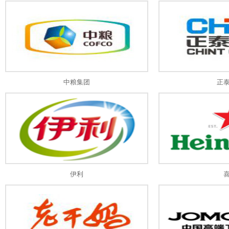
中粮集团
正
伊利