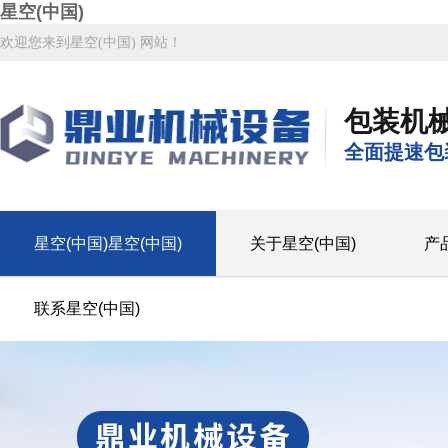
星空(中国)
欢迎您来到星空(中国) 网站！
包装机
全面提速包
星空(中国)星空(中国)
关于星空(中国)
产
联系星空(中国)