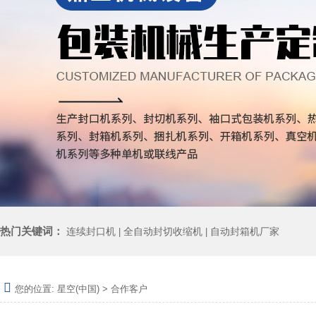
热门关键词：
连续封口机
全自动封切收缩机
自动封箱机厂家
|
|
您的位置:
星空(中国)
>
合作客户