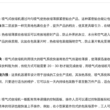
：喷气式收缩机通过均匀喷气使热收缩薄膜紧密贴合产品。这种紧密贴合能让
像第二层皮肤一样完美地包裹住盒子，提升产品的档次，使其更具吸引力，在
：热收缩薄膜在收缩后可以有效地密封产品，防止外界的灰尘、水分和空气进
产品的保质期。比如在包装薯片时，热收缩包装能隔绝空气，防止薯片氧化受
快
：喷气式收缩机利用强大的喷气系统快速将热空气传递给薄膜，使薄膜迅速
饮料瓶为例，传统方式可能需要 20 - 30 秒才能完成收缩，而喷气式收缩机可
能力强
：这类机器通常设计用于连续的工业生产流程。其加热系统、喷气系统
间。只要进行适当的维护，它可以在一天内持续包装数千甚至数万件产品，适
：喷气式收缩机一般配有简单易懂的控制面板。操作人员可以通过控制面板轻
简单的培训也能快速上手操作。例如，在小型家庭作坊式的包装场景中，工人