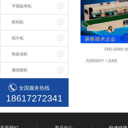
平面贴单机
喷码机
纸巾机
FRD-1000II
热收缩机
共找到43个 / 总8页
缠绕膜机
全国服务热线
18617272341
关于我们
产品中心
快速链接