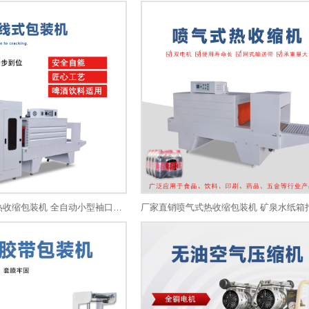
PE套膜机 封切热收缩包装机 全自动小型袖口式直线纸箱套膜机设备