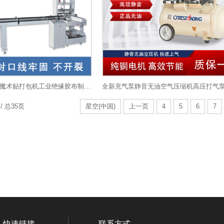
自动胶带包装机 魔术贴打包机工业绝缘胶布制袋包装机器
/ 总35页
星空(中国)
上一页
4
5
6
7
快速链接
联系方式