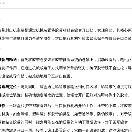
ils
：
胶带封口机主要是通过机械装置将胶带粘贴在罐盒开口处，实现密封。其核心原
系统提供适量且张力合适的胶带，封口执行机构将胶带紧密贴合在罐盒开口边缘
：
准备与输送
：首先将胶带卷安装在胶带供给系统的卷轴上，启动设备后，电机驱
置发挥作用，它通过机械或电子方式调节胶带的张力，确保胶带既不会过松（导
如滚轮或导向槽，被准确地引导至封口位置。
输送与定位
：与此同时，罐盒通过输送带被输送到封口区域。输送带的速度可以
机械定位装置）精确地确定罐盒的位置，使罐盒开口正好对准即将到来的胶带。
操作
：当罐盒和胶带都准备好后，封口执行机构开始工作。压带轮下降，将胶带
的材质（如金属罐、塑料罐）和胶带的类型（如普通胶带、防伪胶带）。对于较
带轮贴合胶带的同时，罐盒可能会在输送带的带动下缓慢旋转（对于圆形罐盒）
地围绕罐盒开口一周。接着，滚压装置启动，它由一组滚轮组成，这些滚轮对已