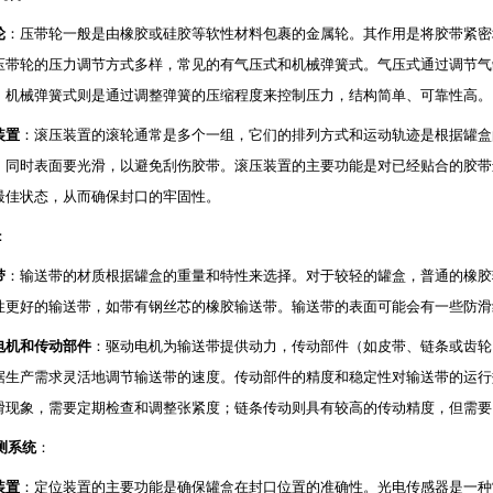
轮
：压带轮一般是由橡胶或硅胶等软性材料包裹的金属轮。其作用是将胶带紧密
压带轮的压力调节方式多样，常见的有气压式和机械弹簧式。气压式通过调节气
；机械弹簧式则是通过调整弹簧的压缩程度来控制压力，结构简单、可靠性高。
装置
：滚压装置的滚轮通常是多个一组，它们的排列方式和运动轨迹是根据罐盒
，同时表面要光滑，以避免刮伤胶带。滚压装置的主要功能是对已经贴合的胶带
最佳状态，从而确保封口的牢固性。
：
带
：输送带的材质根据罐盒的重量和特性来选择。对于较轻的罐盒，普通的橡胶
性更好的输送带，如带有钢丝芯的橡胶输送带。输送带的表面可能会有一些防滑
电机和传动部件
：驱动电机为输送带提供动力，传动部件（如皮带、链条或齿轮
据生产需求灵活地调节输送带的速度。传动部件的精度和稳定性对输送带的运行
滑现象，需要定期检查和调整张紧度；链条传动则具有较高的传动精度，但需要
测系统
：
装置
：定位装置的主要功能是确保罐盒在封口位置的准确性。光电传感器是一种