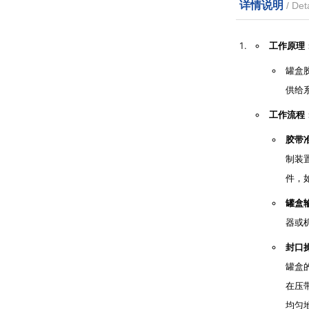
详情说明
/ Deta
工作原理
罐盒
供给
工作流程
胶带
制装
件，
罐盒
器或
封口
罐盒
在压
均匀