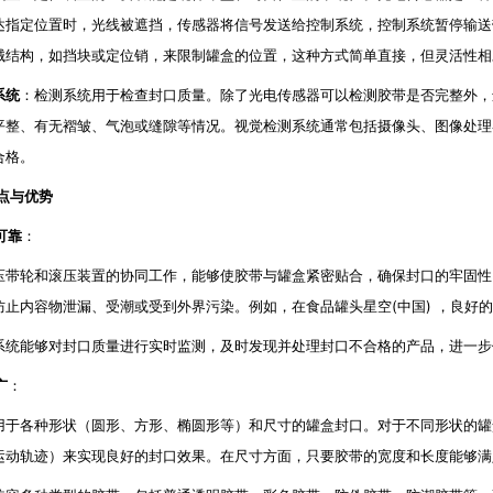
达指定位置时，光线被遮挡，传感器将信号发送给控制系统，控制系统暂停输送
械结构，如挡块或定位销，来限制罐盒的位置，这种方式简单直接，但灵活性相
系统
：检测系统用于检查封口质量。除了光电传感器可以检测胶带是否完整外，
平整、有无褶皱、气泡或缝隙等情况。视觉检测系统通常包括摄像头、图像处理
合格。
点与优势
可靠
：
压带轮和滚压装置的协同工作，能够使胶带与罐盒紧密贴合，确保封口的牢固性
防止内容物泄漏、受潮或受到外界污染。例如，在食品罐头星空(中国) ，良好
系统能够对封口质量进行实时监测，及时发现并处理封口不合格的产品，进一步
广
：
用于各种形状（圆形、方形、椭圆形等）和尺寸的罐盒封口。对于不同形状的罐
运动轨迹）来实现良好的封口效果。在尺寸方面，只要胶带的宽度和长度能够满