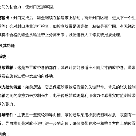
之间的粘合力，使封口更加牢固。
与输出
：封口完成后，罐盒继续在输送带上移动，离开封口区域，进入下一个生
器等）会对封口质量进行检查，如检查胶带是否完整、粘贴是否牢固、有无翘边
以将不合格的罐盒从输送带上分离出来，以便进行人工修复或报废处理。
及其功能
系统
：
卷放置轴
：这是放置胶带卷的部件，其设计要能够适应不同尺寸的胶带卷。通常
带卷在旋转过程中发生轴向移动。
张力控制装置
：如前所述，它是保证胶带输送质量的关键部件。常见的张力控制
卷轴之间的摩擦力来控制张力，电子传感器式则是利用张力传感器实时监测胶带
带的张力。
引导部件
：主要是一些滚轮和导向槽。滚轮通常采用橡胶或塑料材质，表面有一
置。导向槽则是对胶带进行进一步的定位，确保胶带在水平和垂直方向上的位置
机构
：