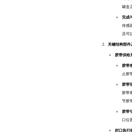
罐盒
完成
传感
且可
关键结构部件
胶带供给
胶带
止胶
胶带
胶带
节胶
胶带
口位
封口执行