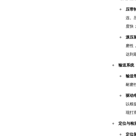
压带
连。
度快
滚压
磨性
达到
输送系统
输送
耐磨
驱动
以根
现打
定位与检
定位