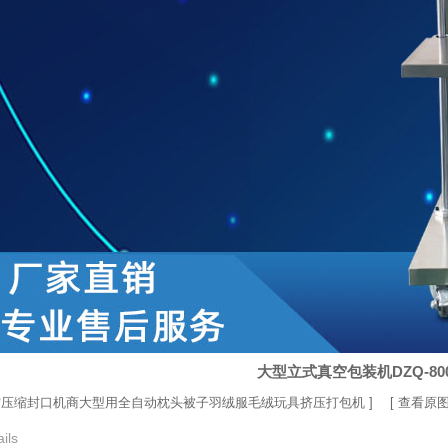
大型立式真空包装机DZQ-80
空压缩封口机商大型用全自动枕头被子羽绒服毛绒玩具挤压打包机
] [
查看原
ils