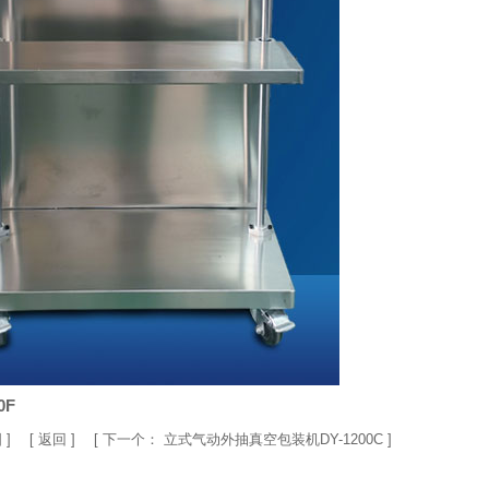
0F
图
] [
返回
] [
下一个：
立式气动外抽真空包装机DY-1200C
]