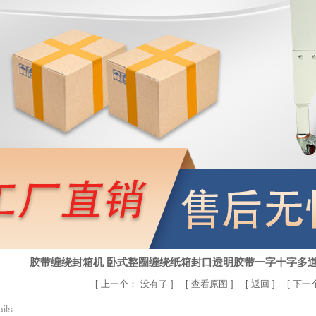
胶带缠绕封箱机 卧式整圈缠绕纸箱封口透明胶带一字十字多
[
上一个：
没有了
] [
查看原图
] [
返回
] [
下一
ils