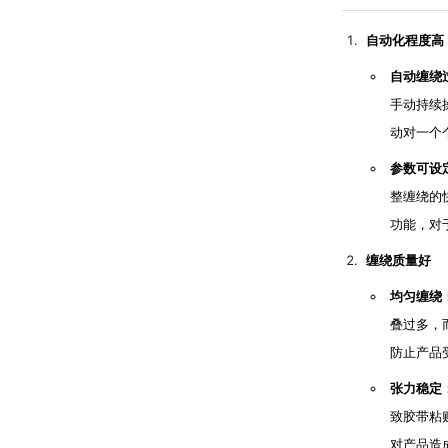
自动化程度高
自动缠绕
手动持续
动对一个
参数可设
整缠绕的
功能，对
缠绕质量好
均匀缠绕
叠过多，
防止产品
张力稳定
致胶带粘
对产品造