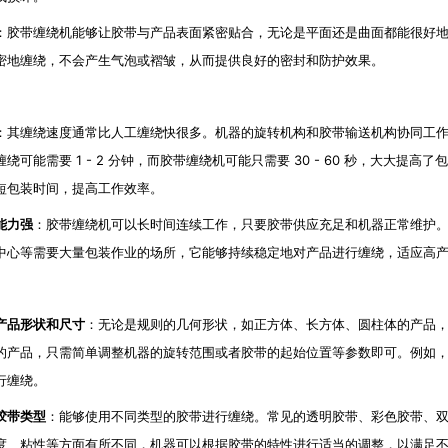
：胶带缠绕机能够让胶带与产品表面紧密贴合，无论是平面还是曲面都能很好
密地缠绕，不会产生气泡或褶皱，从而提供良好的密封和防护效果。
：其缠绕速度通常比人工缠绕快很多。机器的旋转机构和胶带输送机构协同工
绕可能需要 1 - 2 分钟，而胶带缠绕机可能只需要 30 - 60 秒，大大
短包装时间，提高工作效率。
能力强
：胶带缠绕机可以长时间连续工作，只要胶带供应充足和机器正常维护
中心等需要大量包装作业的场所，它能够持续稳定地对产品进行缠绕，适应高
产品形状和尺寸
：无论是规则的几何形状，如正方体、长方体、圆柱体的产品
的产品，只需简单调整机器的旋转范围或者胶带的起始位置等参数即可。例如
行缠绕。
胶带类型
：能够使用不同类型的胶带进行缠绕。常见的透明胶带、彩色胶带、
度、粘性等方面有所不同，机器可以根据胶带的特性进行适当的调整，以满足