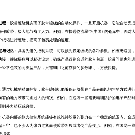
过程
：胶带缠绕机实现了胶带缠绕的自动化操作。一旦开启机器，它能自动完
操作胶带，极大地节省了人力。例如，在快递物流星空(中国) 的仓库中，面对
个纸箱进行缠绕，提高了包裹处理的速度。
定与记忆
：具备先进的控制系统，可以预先设定缠绕的各种参数。如缠绕速度
快慢；缠绕层数可以精确设定，确保产品得到合适的胶带包裹；胶带间距也能
于经常包装的同类型产品，只需调用之前存储的参数即可，方便快捷。
：通过机械的精确控制，胶带缠绕机能够保证胶带在产品表面以均匀的方式进
而有的地方胶带间距过大的情况。例如，在包装一些需要精细防护的电子产品
受到外力挤压或碰撞。
：机器内部的张力控制系统能够有效维持胶带的张力在一个稳定的范围内。合
贴不牢，也不会因为张力过紧而使胶带断裂或者使产品变形。例如，在缠绕一
成损坏。