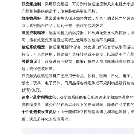
双变频控制
：采用双变频器，可分别对输送速度和风力电机大小
产品和包装膜的需求，使包装效果更加理想。
收缩效果好
：通常采用热风循环加热方式，配合可调节风向的风
缩，紧密贴合产品，达到平整、美观的包装效果。
温度控制精准
：配备高精度的温控器，如欧姆龙数显式温控器，
高，能有效避免因温度过高或过低导致的包装不良问题。
输送系统稳定
：输送采用新型辊轴，外套进口纤维套管或耐高温
特点，可长久使用，且辊轴可选择转动或不转动，以满足不同产
可视窗设计
：设备设有可视窗，能够让操作人员清晰地观察到收
题，确保包装质量。
双变频热收缩包装机广泛应用于食品、饮料、医药、日化、电子、电
纸盒、玩具、电子元件、日用品等各种规则或不规则物品进行包装，适用
优势体现
速度 - 温度协同优化
：双变频系统能够实现输送速度和加热温度的
膜收缩质量，减少产品在高温环境下的停留时间，降低产品受损
个性化包装设置灵活
：由于能够独立控制输送速度和加热温度，
置，满足多样化的包装需求。