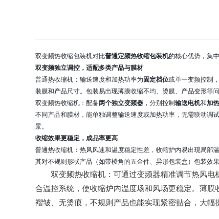
双变频热收缩包装机对比
普通定频热收缩包装机
的核心优势，集
双变频独立调控，适配多类产品与膜材
普通热收缩机：输送速度和加热功率为
固定档位
或单一变频控制
装膜和产品尺寸。包装易出现薄膜收缩不均、烫膜、产品变形等
双变频热收缩机：配备
两个独立变频器
，分别控制
输送电机
和
加热
不同产品和膜材，能单独调整输送速度或加热功率，无需联动调
景。
收缩效果更稳定，成品率更高
普通热收缩机：热风风速和温度稳定性差，收缩炉内易出现局部
其对不规则形状产品（如带棱角的五金件、异形包装盒）包装效
双变频热收缩机：可通过变频器精准调节热风电
合温控系统，使收缩炉内温度场和风场更稳定。薄膜
褶皱、无烫痕，不规则产品也能实现紧密贴合，大幅