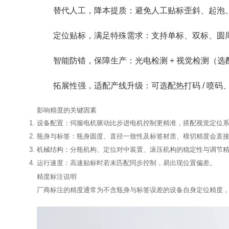
替代人工，降本提质：避免人工贴标歪斜、起泡
定位贴标，满足特殊需求：支持单标、双标、圆周
智能防错，保障生产：光电检测 + 视觉检测（
拓展性强，适配产线升级：可选配热打码 / 喷码
影响精度的关键因素
设备配置
：伺服电机驱动比步进电机控制更精准，搭配视觉定位
瓶身与标签
：瓶身圆度、直径一致性及标签材质、模切精度会直
机械结构
：分瓶机构、定位对中装置、滚压机构的稳定性与调节
运行速度
：高速贴标时若未匹配同步控制，易出现位置偏差。
精度标注说明
厂商标注的精度通常为
不含瓶身与标签误差
的设备自身定位精度