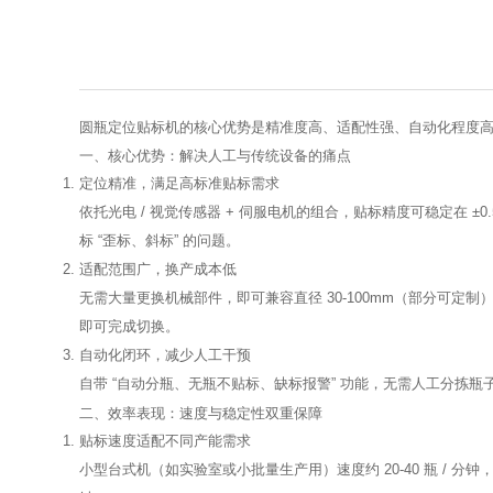
圆瓶定位贴标机的核心优势是
精准度高、适配性强、自动化程度
一、核心优势：解决人工与传统设备的痛点
定位精准，满足高标准贴标需求
依托光电 / 视觉传感器 + 伺服电机的组合，贴标精度可稳定在 ±
标 “歪标、斜标” 的问题。
适配范围广，换产成本低
无需大量更换机械部件，即可兼容直径 30-100mm（部分可
即可完成切换。
自动化闭环，减少人工干预
自带 “自动分瓶、无瓶不贴标、缺标报警” 功能，无需人工分
二、效率表现：速度与稳定性双重保障
贴标速度适配不同产能需求
小型台式机（如实验室或小批量生产用）速度约 20-40 瓶 / 分钟，中