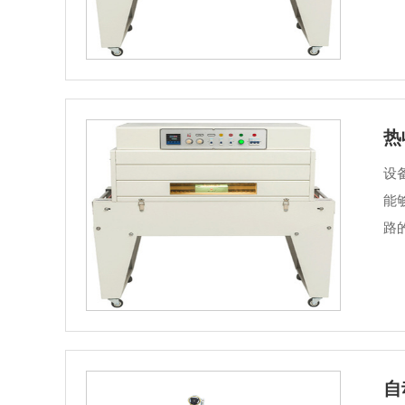
热
设
能
路
自