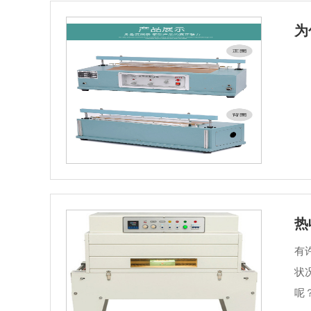
为
热
有
状