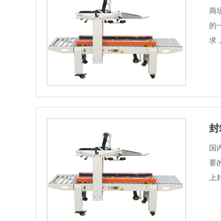
商
的
求
封
国
要
上