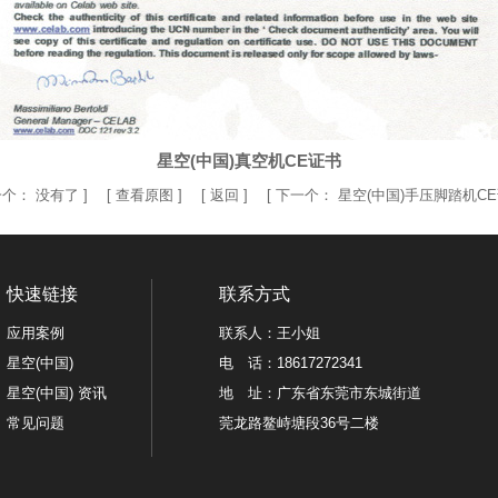
星空(中国)真空机CE证书
一个：
没有了
] [
查看原图
] [
返回
] [
下一个：
星空(中国)手压脚踏机C
快速链接
联系方式
应用案例
联系人：王小姐
星空(中国)
电 话：18617272341
星空(中国) 资讯
地 址：广东省东莞市东城街道
常见问题
莞龙路鳌峙塘段36号二楼