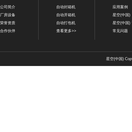
公司简介
自动封箱机
应用案例
厂房设备
自动开箱机
星空(中国)
荣誉资质
自动打包机
星空(中国)
合作伙伴
查看更多>>
常见问题
星空(中国) Copy