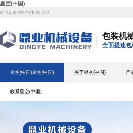
星空(中国)
欢迎您来到星空(中国) 网站！
包装机
全面提速包
星空(中国)星空(中国)
关于星空(中国)
产
联系星空(中国)